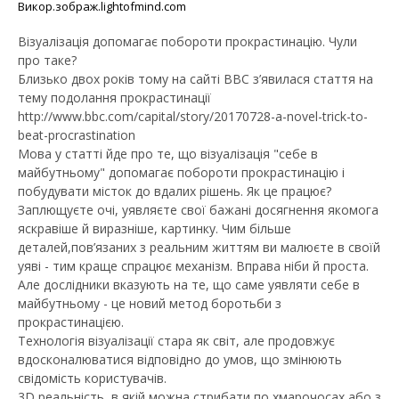
Викор.зображ.lightofmind.com
Візуалізація допомагає побороти прокрастинацію. Чули
про таке?
Близько двох років тому на сайті ВВС з’явилася стаття на
тему подолання прокрастинації
http://www.bbc.com/capital/story/20170728-a-novel-trick-to-
beat-procrastination
Мова у статті йде про те, що візуалізація "себе в
майбутньому" допомагає побороти прокрастинацію і
побудувати місток до вдалих рішень. Як це працює?
Заплющуєте очі, уявляєте свої бажані досягнення якомога
яскравіше й виразніше, картинку. Чим більше
деталей,пов’язаних з реальним життям ви малюєте в своїй
уяві - тим краще спрацює механізм. Вправа ніби й проста.
Але дослідники вказують на те, що саме уявляти себе в
майбутньому - це новий метод боротьби з
прокрастинацією.
Технологія візуалізації стара як світ, але продовжує
вдосконалюватися відповідно до умов, що змінюють
свідомість користувачів.
3D реальність, в якій можна стрибати по хмарочосах або з