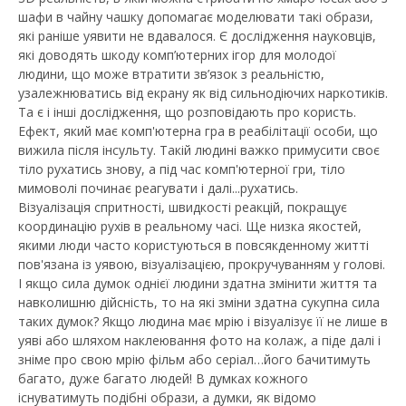
шафи в чайну чашку допомагає моделювати такі образи,
які раніше уявити не вдавалося. Є дослідження науковців,
які доводять шкоду комп’ютерних ігор для молодої
людини, що може втратити зв’язок з реальністю,
узалежнюватись від екрану як від сильнодіючих наркотиків.
Та є і інші дослідження, що розповідають про користь.
Ефект, який має комп'ютерна гра в реабілітації особи, що
вижила після інсульту. Такій людині важко примусити своє
тіло рухатись знову, а під час комп'ютерної гри, тіло
мимоволі починає реагувати і далі...рухатись.
Візуалізація спритності, швидкості реакцій, покращує
координацію рухів в реальному часі. Ще низка якостей,
якими люди часто користуються в повсякденному житті
пов'язана із уявою, візуалізацією, прокручуванням у голові.
І якщо сила думок однієї людини здатна змінити життя та
навколишню дійсність, то на які зміни здатна сукупна сила
таких думок? Якщо людина має мрію і візуалізує її не лише в
уяві або шляхом наклеювання фото на колаж, а піде далі і
зніме про свою мрію фільм або серіал…його бачитимуть
багато, дуже багато людей! В думках кожного
існуватимуть подібні образи, а думки, як відомо