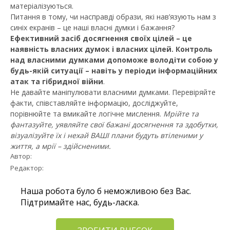
матеріалізуються.
Питання в тому, чи насправді образи, які нав’язують нам з
синіх екранів – це наші власні думки і бажання?
Ефективний засіб досягнення своїх цілей – це
наявність власних думок і власних цілей. Контроль
над власними думками допоможе володіти собою у
будь-якій ситуації – навіть у періоди інформаційних
атак та гібридної війни
.
Не давайте маніпулювати власними думками. Перевіряйте
факти, співставляйте інформацію, досліджуйте,
порівнюйте та вмикайте логічне мислення.
Мрійте та
фантазуйте, уявляйте свої бажані досягнення та здобутки,
візуалізуйте їх і нехай ВАШІ плани будуть втіленими у
життя, а мрії – здійсненими.
Автор:  
Редактор:  
Наша робота було б неможливою без Вас.
Підтримайте нас, будь-ласка.