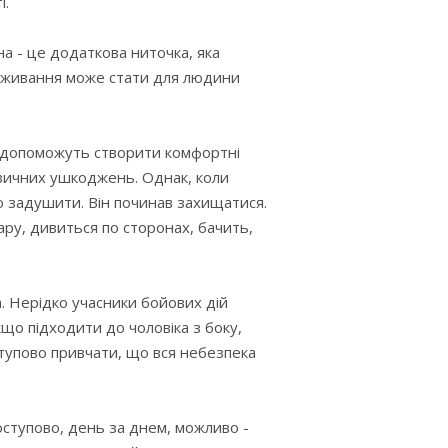
і.
а - це додаткова ниточка, яка
ереживання може стати для людини
и допоможуть створити комфортні
ізичних ушкоджень. Однак, коли
го задушити. Він починав захищатися.
ру, дивиться по сторонах, бачить,
. Нерідко учасники бойових дій
кщо підходити до чоловіка з боку,
ступово привчати, що вся небезпека
поступово, день за днем, можливо -