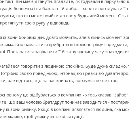
акт. Він має відтанути. Згадайте, як годували в парку білочок
туація безпечна і ви бажаєте їй добра - хочете погодувати її 
озуміти, що він може прийти до вас у будь-який момент. Ось в
г протягнути свою руку у відповідь.
я із зони бойових дій, довго мовчить, але в якийсь момент з
максимально намагатися прибрати всі колючо-ріжучі предмети,
і. Постаратися зацікавити її більшу частину часу знаходити
намагайтеся говорити з людиною спокійно. Буде дуже складно,
Потрібно своєю поведінкою, інтонацією і реакцією давати зро
и, але від того, що на вас кричать, зрозуміліше не стає.
. В основному це відбувається в компаніях - хтось сказав "зайв
те, що ваш чоловік/брат/друг починає заводитися - постарай
ну із зони ризику. Якщо в компанії зявляється людина, яка мо
е можливе, щоб уникнути такої ситуації.