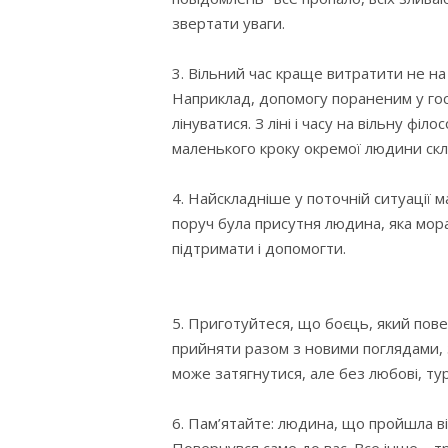
звертати уваги.
3. Вільний час краще витратити не на
Наприклад, допомогу пораненим у госп
лінуватися. З ліні і часу на вільну фі
маленького кроку окремої людини склада
4. Найскладніше у поточній ситуації 
поруч була присутня людина, яка мора
підтримати і допомогти.
5. Приготуйтеся, що боєць, який пове
прийняти разом з новими поглядами, 
може затягнутися, але без любові, ту
6. Пам’ятайте: людина, що пройшла ві