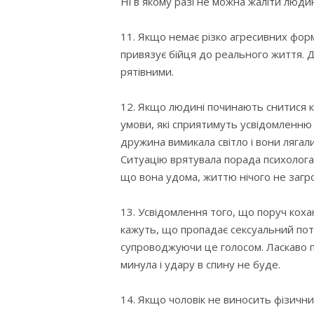
Ні в якому разі не можна жаліти людин
11. Якщо немає різко агресивних форм
привязує бійця до реального життя. Д
рятівними.
12. Якщо людині починають снитися 
умови, які сприятимуть усвідомленню
дружина вимикала світло і вони лягал
Ситуацію врятувала порада психолога
що вона удома, життю нічого не загр
13. Усвідомлення того, що поруч кох
кажуть, що пропадає сексуальний потя
супроводжуючи це голосом. Ласкаво по
минула і удару в спину не буде.
14. Якщо чоловік не виносить фізични