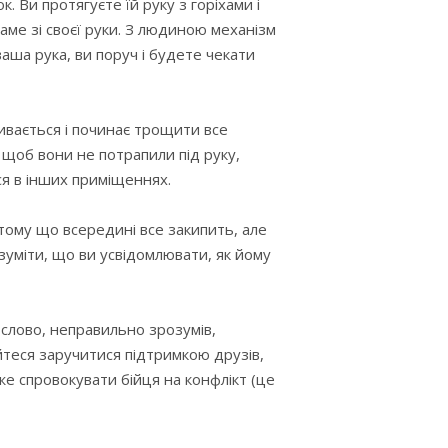
. Ви протягуєте їй руку з горіхами і
саме зі своєї руки. З людиною механізм
аша рука, ви поруч і будете чекати
ривається і починає трощити все
 щоб вони не потрапили під руку,
ся в інших приміщеннях.
 тому що всередині все закипить, але
зуміти, що ви усвідомлювати, як йому
е" слово, неправильно зрозумів,
теся заручитися підтримкою друзів,
же спровокувати бійця на конфлікт (це