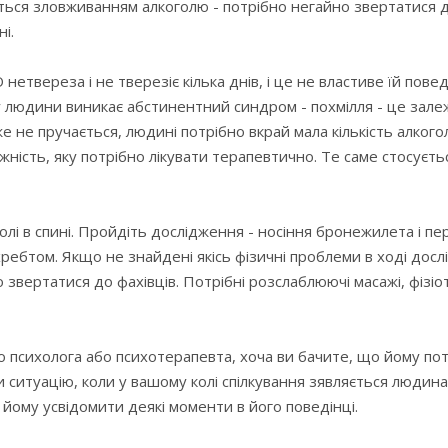
ться зловживанням алкоголю - потрібно негайно звертатися д
і.
нетвереза і не тверезіє кілька днів, і це не властиве їй пове
 людини виникає абстинентний синдром - похмілля - це залежн
же не пручається, людині потрібно вкрай мала кількість алкого
ність, яку потрібно лікувати терапевтично. Те саме стосуєтьс
болі в спині. Пройдіть дослідження - носіння бронежилета і 
ебтом. Якщо не знайдені якісь фізичні проблеми в ході досл
звертатися до фахівців. Потрібні розслаблюючі масажі, фізі
о психолога або психотерапевта, хоча ви бачите, що йому по
ситуацію, коли у вашому колі спілкування зявляється людина
йому усвідомити деякі моменти в його поведінці.