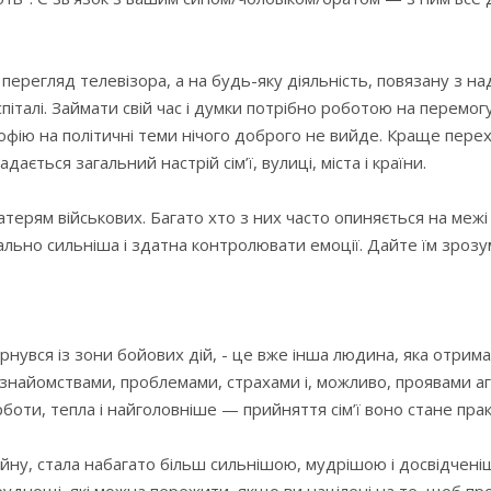
 перегляд телевізора, а на будь-яку діяльність, повязану з 
італі. Займати свій час і думки потрібно роботою на перемог
лософію на політичні теми нічого доброго не вийде. Краще перех
ється загальний настрій сім’ї, вулиці, міста і країни.
матерям військових. Багато хто з них часто опиняється на меж
льно сильніша і здатна контролювати емоції. Дайте їм зрозум
рнувся із зони бойових дій, - це вже інша людина, яка отрима
знайомствами, проблемами, страхами і, можливо, проявами а
рботи, тепла і найголовніше — прийняття сім’ї воно стане пр
йну, стала набагато більш сильнішою, мудрішою і досвідчені