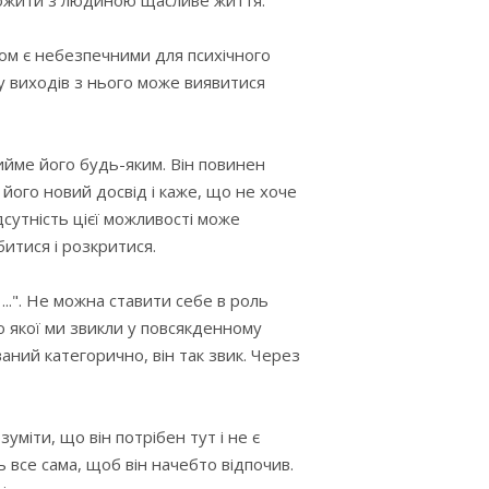
прожити з людиною щасливе життя.
сом є небезпечними для психічного
у виходів з нього може виявитися
ийме його будь-яким. Він повинен
 його новий досвід і каже, що не хоче
дсутність цієї можливості може
итися і розкритися.
...". Не можна ставити себе в роль
до якої ми звикли у повсякденному
аний категорично, він так звик. Через
міти, що він потрібен тут і не є
ь все сама, щоб він начебто відпочив.