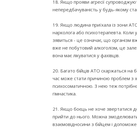
18. Якщо прояви агресії супроводжую
непередбачуваність у будь-якому стан
19. Якщо людина приїхала із зони АТО 
нарколога або психотерапевта. Коли у
зявиться - це означає, що організм в
вже не побутовий алкоголізм, це залеж
вона має лікуватися у фахівців.
20. Багато бійців АТО скаржаться на 
час може стати причиною проблем з хр
психосоматичною. З нею теж потрібно 
гімнастика.
21. Якщо боєць не хоче звертатися д
прийти до нього. Можна змоделювати 
взаємовідносини з бійцем і допоможе 