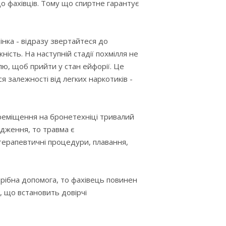
о фахівців. Тому що спиртне гарантує
дінка - відразу звертайтеся до
ість. На наступній стадії похмілля не
лю, щоб прийти у стан ейфорії. Це
я залежності від легких наркотиків -
переміщення на бронетехніці тривалий
ідження, то травма є
отерапевтичні процедури, плавання,
трібна допомога, то фахівець повинен
, що встановить довірчі