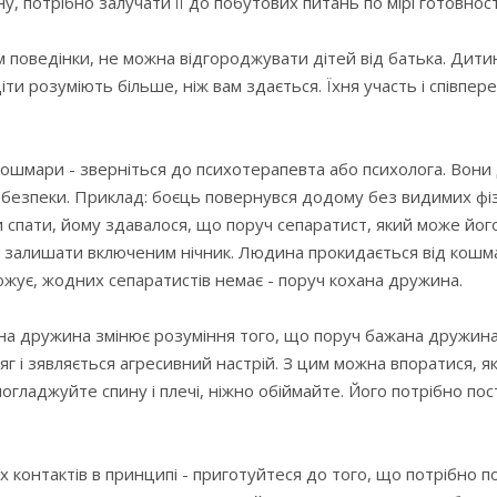
у, потрібно залучати її до побутових питань по мірі готовност
 поведінки, не можна відгороджувати дітей від батька. Дитин
іти розуміють більше, ніж вам здається. Їхня участь і співп
кошмари - зверніться до психотерапевта або психолога. Вон
 безпеки. Приклад: боєць повернувся додому без видимих ф
и спати, йому здавалося, що поруч сепаратист, який може йо
 залишати включеним нічник. Людина прокидається від кошма
ожує, жодних сепаратистів немає - поруч кохана дружина.
ана дружина змінює розуміння того, що поруч бажана дружина
г і зявляється агресивний настрій. З цим можна впоратися, я
гладжуйте спину і плечі, ніжно обіймайте. Його потрібно по
х контактів в принципі - приготуйтеся до того, що потрібно 