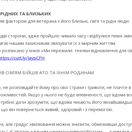
РІДНИХ ТА БЛИЗЬКИХ
 фактором для ветерана є його близькі, сім’я та рідні люди.
 сторони, адже пройшло чимало часу і відбулися певні зміни я
магає нашим захисникам звязувати їх з мирним життям.
 розписано у книзі «Ми пережили: техніки відновлення для сім
https://cutt.ly/JaypCFH
В СІМ’ЯМ БІЙЦІВ АТО ТА ЇХНІМ РОДИНАМ
, не розповідайте йому про свої страхи і тривоги, не плачте 
 можливостей. Якщо у нього не буде впевненості, що вдома в
отрібно дати зрозуміти, що вдома чекають його якнайшвидшо
 що він повернеться живий, здоровий і з перемогою.
учі, але градус хвилювання можна знизити, обмеживши доступ
ють". Є зв’язок з вашим сином/чоловіком/братом — з ним все