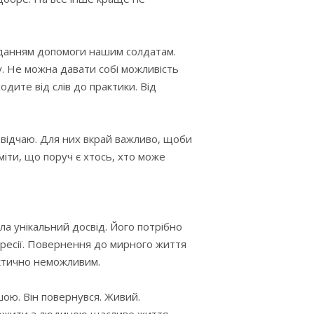
наданням допомоги нашим солдатам.
у. Не можна давати собі можливість
одите від слів до практики. Від
і відчаю. Для них вкрай важливо, щоби
іти, що поруч є хтось, хто може
ла унікальний досвід. Його потрібно
гресії. Повернення до мирного життя
актично неможливим.
шою. Він повернувся. Живий.