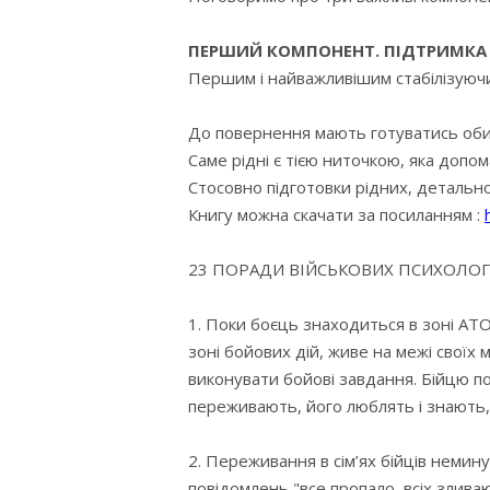
ПЕРШИЙ КОМПОНЕНТ. ПІДТРИМКА 
Першим і найважливішим стабілізуючим
До повернення мають готуватись обидві
Саме рідні є тією ниточкою, яка допо
Стосовно підготовки рідних, детально
Книгу можна скачати за посиланням :
23 ПОРАДИ ВІЙСЬКОВИХ ПСИХОЛОГІ
1. Поки боєць знаходиться в зоні АТО
зоні бойових дій, живе на межі своїх
виконувати бойові завдання. Бійцю п
переживають, його люблять і знають,
2. Переживання в сім’ях бійців немин
повідомлень "все пропало, всіх злива