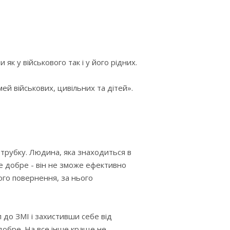
к у військового так і у його рідних.
ей військових, цивільних та дітей».
в трубку. Людина, яка знаходиться в
се добре - він не зможе ефективно
го повернення, за нього
 до ЗМІ і захистивши себе від
 добре. На все інше краще не