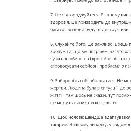
Повернувся саме до вас. Все інше – 
7. Не відгороджуйтеся. В іншому випа
здоров’я. Це призводить до внутрішн
багато і всі вони будуть деструктивні 
8. Слухайте його. Це важливо. Боєць 
зрозуміти, що він потрібен. Багато х
чути про вбивства і кров. Але він-то 
спровокувати серйозні проблеми з пси
9. Забороніть собі ображатися. Не мож
жертви. Людина була в ситуації, де вс
житті - там щось не скажи, тут посмі
це можуть виникати конфлікти.
10. Щоб чоловік швидше адаптувався, 
тягарем. В іншому випадку, у свідомос