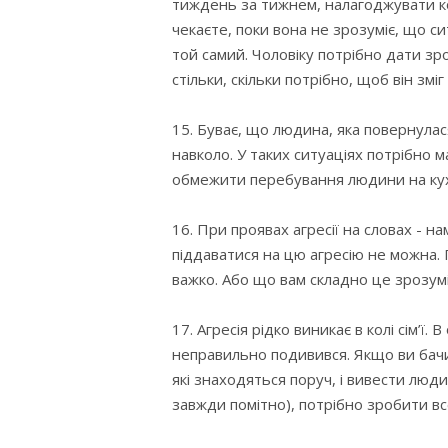
тиждень за тижнем, налагоджувати конт
чекаєте, поки вона не зрозуміє, що си
той самий. Чоловіку потрібно дати зр
стільки, скільки потрібно, щоб він змі
15. Буває, що людина, яка повернулас
навколо. У таких ситуаціях потрібно 
обмежити перебування людини на кухн
16. При проявах агресії на словах - 
піддаватися на цю агресію не можна. 
важко. Або що вам складно це зрозуміт
17. Агресія рідко виникає в колі сім’ї
неправильно подивився. Якщо ви бачи
які знаходяться поруч, і вивести люди
завжди помітно), потрібно зробити вс