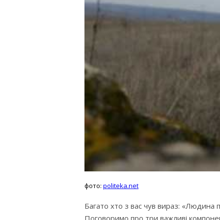
фото:
politeka.net
Багато хто з вас чув вираз: «Людина п
Поговоримо про три важливі компонент