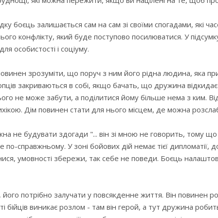
труднощі, які можна пережити, якщо ви націлені на те, щоб 
дку боєць залишається сам на сам зі своїми спогадами, які ча
ього конфлікту, який буде поступово посилюватися. У підсумк
для особистості і соціуму.
повинен зрозуміти, що поруч з ним його рідна людина, яка пр
лопців закриваються в собі, якщо бачать, що дружина відкидає
цього не може забути, а поділитися йому більше нема з ким. Ві
хікою. Дім повинен стати для нього місцем, де можна розслаб
на не будувати здогади "... він зі мною не говорить, тому що 
е по-справжньому. У зоні бойових дій немає тієї дипломатії, 
хнися, умовності збережи, так себе не поведи. Боєць налаштов
його потрібно залучати у повсякденне життя. Він повинен розу
ті бійців виникає розлом - там він герой, а тут дружина робит