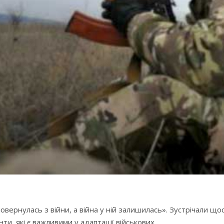
овернулась з війни, а війна у ній залишилась». Зустрічали що
и, які є важливими у адаптації військових.