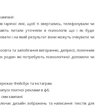
ампанії:
в гарячої лінії, щоб ті звертались, телефонували чи 
авіть питали уточняли в психологів що і як буде 
цювати і на який результат вони можуть очікувати чи 
просвіта та запобігання вигоранню, депресії, психічним 
х родин які потребують психологічної допомоги чи 
ережах Фейсбук та інстаграм.
 запуск платної реклами в фб;
ю смм кампанії
лючає дизайн зображень та написання текстів для 