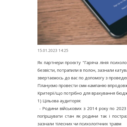
15.01.2023 14:25
Як партнери проєкту "Гаряча лінія психоло
безвісти, потрапили в полон, зазнали кату
звертаємось до вас по допомогу з проведе
Плануємо провести смм-кампанію впродовж 
Критерії/що потрібно для врахування бюд
1) Цільова аудиторія:
 - Родини військових з 2014 року по 2023 – гострий стрес, психологічна травма з часом може 
погіршувати стан як родини так і постраж
зазнали тілесних чи психологічних травм