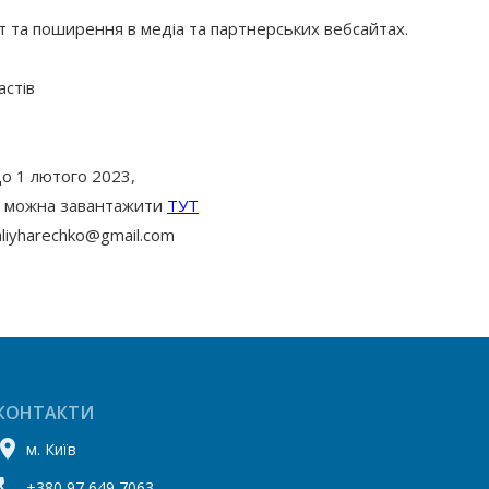
т та поширення в медіа та партнерських вебсайтах.
астів
о 1 лютого 2023, 
ї можна завантажити 
ТУТ
aliyharechko@gmail.com
КОНТАКТИ
м. Київ
+380 97 649 7063