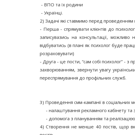
 - ВПО та їх родини
 - Українці.
2) Задачі які ставмимо перед проведенням к
- Перша - спрямувати клієнтів до психологі
записувазись на консультації, можливо н
відбуватись (в плані як психолог буде пра
розраховувати)
- Друга - це пости, “сам собі психолог” - з 
захворюванням, звернути увагу українськи
переспрямування до профільних служб.
3) Проведення смм-кампанії в соціальних м
     - налаштування рекламного кабінету та
     - допомога з плануванням та реалізаціє
4) Створення не менше 40 постів, щор вк
постів