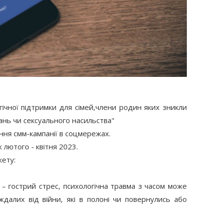
гічної підтримки для сімей,члени родин яких зникли 
вань чи сексуального насильства"
ння смм-кампанії в соцмережах.
лютого - квітня 2023.
жету:
далих від війни, які в полоні чи повернулись або 